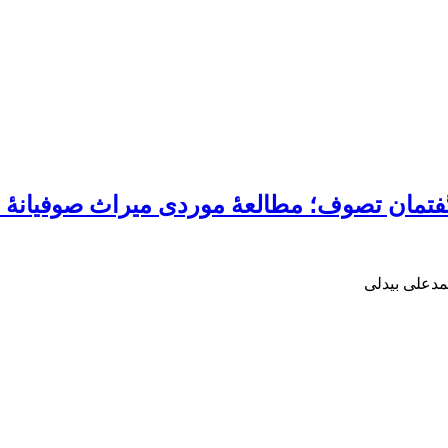
فتمان تصوف؛ مطالعۀ موردی میراث صوفیانۀ اب
مدعلی بیدلی