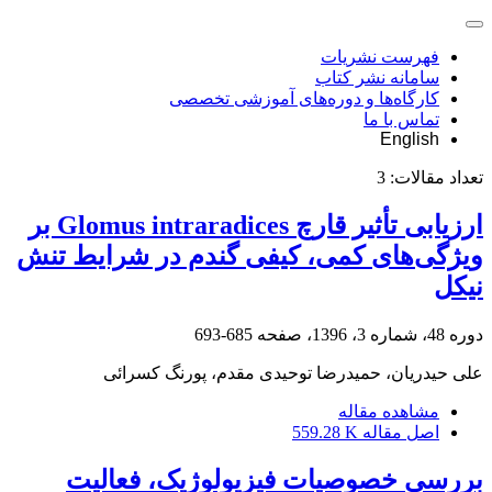
فهرست نشریات
سامانه نشر کتاب
کارگاه‌ها و دوره‌های آموزشی تخصصی
تماس با ما
English
تعداد مقالات:
3
ارزیابی تأثیر قارچ Glomus intraradices بر
ویژگی‌های کمی، کیفی گندم در شرایط تنش
نیکل
دوره 48، شماره 3، 1396، صفحه
685-693
علی حیدریان، حمیدرضا توحیدی مقدم، پورنگ کسرائی
مشاهده مقاله
اصل مقاله
559.28 K
بررسی خصوصیات فیزیولوژیک، فعالیت