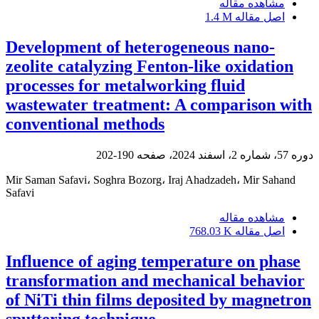
مشاهده مقاله
اصل مقاله
1.4 M
Development of heterogeneous nano-
zeolite catalyzing Fenton-like oxidation
processes for metalworking fluid
wastewater treatment: A comparison with
conventional methods
دوره 57، شماره 2، اسفند 2024، صفحه
190-202
Mir Saman Safavi، Soghra Bozorg، Iraj Ahadzadeh، Mir Sahand
Safavi
مشاهده مقاله
اصل مقاله
768.03 K
Influence of aging temperature on phase
transformation and mechanical behavior
of NiTi thin films deposited by magnetron
sputtering technique