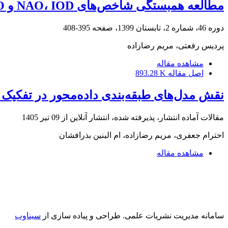
مطالعه همبستگی شاخص‌های NAO، IOD و ENSO با تغییرات دمای سطح دریا در خلیج فارس
دوره 46، شماره 2، تابستان 1399، صفحه
395-408
پردیس رفعتی، مریم رضازاده
مشاهده مقاله
اصل مقاله
893.28 K
نقش مدل‌های طبقه‌بندی داده‌محور در تفکیک 
مقالات آماده انتشار، پذیرفته شده، انتشار آنلاین از
09 تیر 1405
احترام جعفری، مریم رضازاده، ام البنین بذرافشان
مشاهده مقاله
سامانه مدیریت نشریات علمی.
طراحی و پیاده سازی از
سیناوب