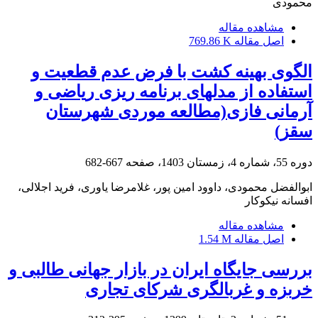
محمودی
مشاهده مقاله
اصل مقاله
769.86 K
الگوی بهینه کشت با فرض عدم قطعیت و
استفاده از مدلهای برنامه ریزی ریاضی و
آرمانی فازی(مطالعه موردی شهرستان
سقز)
دوره 55، شماره 4، زمستان 1403، صفحه
667-682
ابوالفضل محمودی، داوود امین پور، غلامرضا یاوری، فرید اجلالی،
افسانه نیکوکار
مشاهده مقاله
اصل مقاله
1.54 M
بررسی جایگاه ایران در بازار جهانی طالبی و
خربزه و غربالگری شرکای تجاری