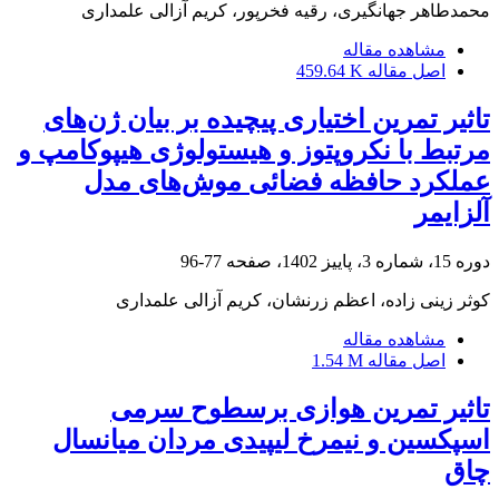
محمدطاهر جهانگیری، رقیه فخرپور، کریم آزالی علمداری
مشاهده مقاله
اصل مقاله
459.64 K
تاثیر تمرین اختیاری پیچیده بر بیان ژن‌های
مرتبط با نکروپتوز و هیستولوژی هیپوکامپ و
عملکرد حافظه فضائی موش‌های مدل
آلزایمر
دوره 15، شماره 3، پاییز 1402، صفحه
77-96
کوثر زینی زاده، اعظم زرنشان، کریم آزالی علمداری
مشاهده مقاله
اصل مقاله
1.54 M
تاثیر تمرین هوازی برسطوح سرمی
اسپکسین و نیمرخ لیپیدی مردان میانسال
چاق