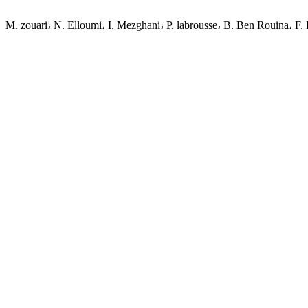
M. zouari، N. Elloumi، I. Mezghani، P. labrousse، B. Ben Rouina، 