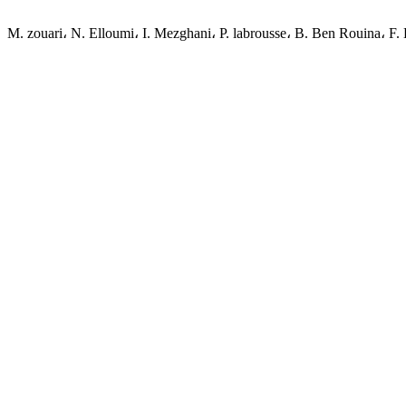
M. zouari، N. Elloumi، I. Mezghani، P. labrousse، B. Ben Rouina، 