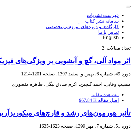
فهرست نشریات
سامانه نشر کتاب
کارگاه‌ها و دوره‌های آموزشی تخصصی
تماس با ما
English
تعداد مقالات:
2
اثر مواد آلی، گچ و آبشویی بر ویژگی‌های فی
دوره 49، شماره 6، بهمن و اسفند 1397، صفحه
1201-1214
مصیب وفایی، احمد گلچین، اکرم صادق بیگی، طاهره منصوری
مشاهده مقاله
اصل مقاله
967.84 K
تأثیر هورمون‌های رشد و قارچ‌های میکوریزآربو
دوره 51، شماره 7، مهر 1399، صفحه
1623-1635