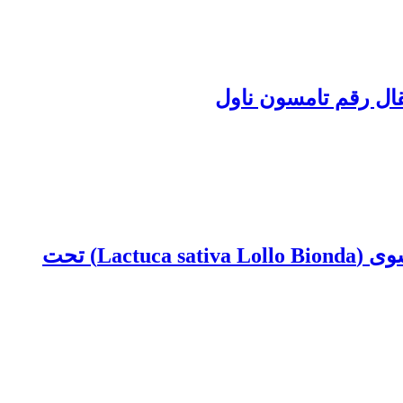
قال رقم تامسون ناول
تأثیر کاربرد منابع مختلف سلنیوم بر ویژگی‏های رشدی و جذب عناصر غذایی در گیاه کاهو فرانسوی (Lactuca sativa Lollo Bionda) تحت