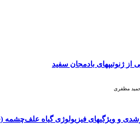
 از ژنوتیپ‏های بادمجان سفید
حمید مظفری
یزیولوژی گیاه علف‌چشمه (Nasturtium officinale) تحت تنش آبی