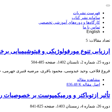
فهرست نشریات
سامانه نشر کتاب
کارگاه‌ها و دوره‌های آموزشی تخصصی
تماس با ما
English
تعداد مقالات:
5
ارزیابی تنوع مورفولوژیکی و فیتوشیمیایی برخی
دوره 25، شماره 2، تابستان 1402، صفحه
485-504
فروغ فلاحی، وحید عبدوسی، محمود باقری، مرضیه قنبری جهرمی، 
مشاهده مقاله
اصل مقاله
836.48 K
تأثیر ازتوباکتر و ورمی‏کمپوست بر خصوصیات رشدی و ویژگی‏های ف
دوره 26، شماره 4، زمستان 1403، صفحه
825-841