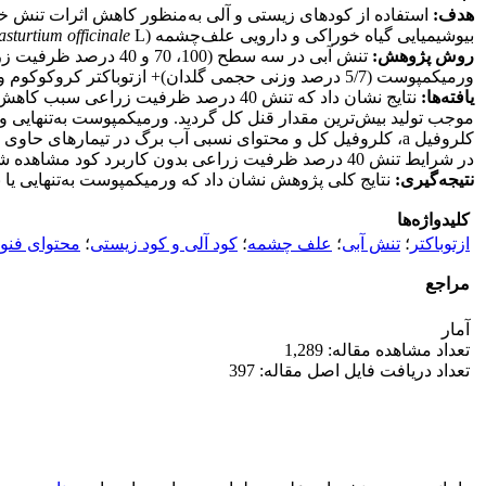
هدف:
استفاده از کودهای زیستی و آلی به‌منظور کاهش اثرات تنش خ
بیوشیمیایی گیاه خوراکی و دارویی علف‌چشمه (
L.) انجام شد.
asturtium officinale
روش پژوهش:
ورمی‏کمپوست (5/7 درصد وزنی حجمی گلدان)+ ازتوباکتر کروکوکوم و شاهد) به‌صورت فاکتوریل بر پایه طرح کاملاً تصادفی در سه تکرار بر گیاه علف‌چشمه بررسی شد.
یافته‌ها:
موجب تولید بیش‌ترین مقدار قنل کل گردید. ورمی‏کمپوست به‌تنهایی 
کلروفیل a، کلروفیل کل و محتوای نسبی آب برگ در تیمارهای 
در شرایط تنش 40 درصد ظرفیت زراعی بدون کاربرد کود مشاهده شد، درحالی‌که ورمی‏کمپوست و ازتوباکتر سبب کاهش فعالیت آنزیمی در شرایط تنش شدید شدند.
نتیجه‌گیری:
نتایج کلی پژوهش نشان داد که ورمی‏کمپوست به‌تنهایی یا
کلیدواژه‌ها
ازتوباکتر
؛
تنش آبی
؛
علف چشمه
؛
کود آلی و کود زیستی
؛
محتوای فنو
مراجع
آمار
تعداد مشاهده مقاله: 1,289
تعداد دریافت فایل اصل مقاله: 397