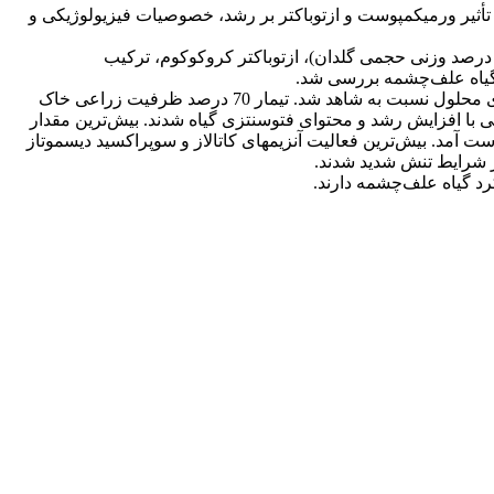
ثیر ورمی‏کمپوست و ازتوباکتر بر رشد، خصوصیات فیزیولوژیکی و
نش آبی در سه سطح (100، 70 و 40 درصد ظرفیت زراعی خاک) و کودهای آلی و زیستی در چهار سطح (ورمی‌کمپوست (15 درصد وزنی حجمی گلدان)، ازتوباکتر کروکوکوم، ترکیب
نتایج نشان داد که تنش 40 درصد ظرفیت زراعی سبب کاهش معنی‏دار وزن خشک اندام هوایی و ریشه و کلروفیل b و افزایش قندهای محلول نسبت به شاهد شد. تیمار 70 درصد ظرفیت زراعی خاک
ی با افزایش رشد و محتوای فتوسنتزی گیاه شدند. بیش‌ترین مقدار
ست آمد. بیش‌ترین فعالیت آنزیم‏های کاتالاز و سوپراکسید دیسموتاز
رد گیاه علف‌چشمه دارند.