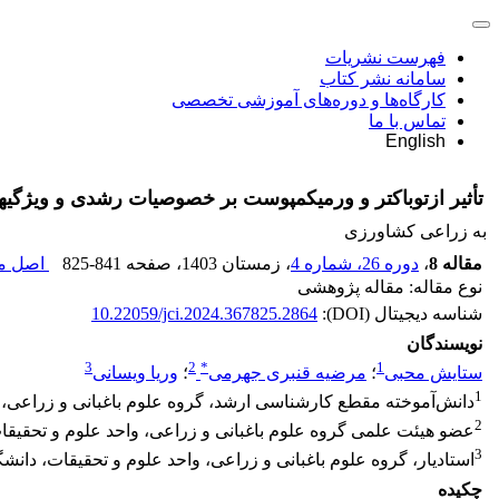
فهرست نشریات
سامانه نشر کتاب
کارگاه‌ها و دوره‌های آموزشی تخصصی
تماس با ما
English
تأثیر ازتوباکتر و ورمی‏کمپوست بر خصوصیات رشدی و ویژگی‏های فیزیولوژی گیاه علف‌
به زراعی کشاورزی
مقاله 8
،
دوره 26، شماره 4
، زمستان 1403
، صفحه
825-841
اصل مق
نوع مقاله: مقاله پژوهشی
شناسه دیجیتال (DOI):
10.22059/jci.2024.367825.2864
نویسندگان
3
2
*
1
ستایش محبی
؛
مرضیه قنبری جهرمی
؛
وریا ویسانی
1
دانش‌‌آموخته مقطع کارشناسی ارشد، گروه علوم باغبانی و زراعی، وا
2
عضو هیئت علمی گروه علوم باغبانی و زراعی، واحد علوم و تحقیقات ،
3
استادیار، گروه علوم باغبانی و زراعی، واحد علوم و تحقیقات، دانشگا
چکیده