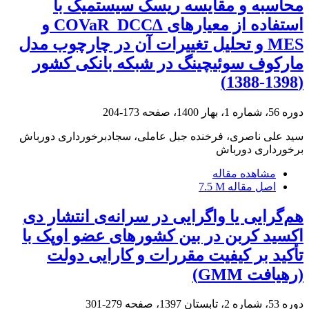
محاسبه و مقایسه ریسک سیستمیک با
استفاده از معیارهای ∆COVaR‌‌_DCC و
MES و تحلیل تغییرات آن در چارچوب مدل
مارکوف سوئیچینگ در شبکه بانکی کشور
(1398-1388)
دوره 56، شماره 1، بهار 1400، صفحه
173-204
سید علی ناصری، فرخنده جبل عاملی، سجادبرخورداری دورباش
برخورداری دورباش
مشاهده مقاله
اصل مقاله
7.5 M
هم‌گرایی یا واگرایی در سرانه‌ی انتشار دی
اکسید کربن در بین کشورهای عضو اوپک با
تأکید بر کیفیت مقررات و کارایی دولت
(رهیافت GMM)
دوره 53، شماره 2، تابستان 1397، صفحه
279-301