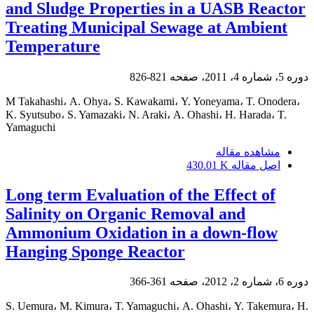
and Sludge Properties in a UASB Reactor
Treating Municipal Sewage at Ambient
Temperature
دوره 5، شماره 4، 2011، صفحه
821-826
M Takahashi، A. Ohya، S. Kawakami، Y. Yoneyama، T. Onodera،
K. Syutsubo، S. Yamazaki، N. Araki، A. Ohashi، H. Harada، T.
Yamaguchi
مشاهده مقاله
اصل مقاله
430.01 K
Long term Evaluation of the Effect of
Salinity on Organic Removal and
Ammonium Oxidation in a down-flow
Hanging Sponge Reactor
دوره 6، شماره 2، 2012، صفحه
361-366
S. Uemura، M. Kimura، T. Yamaguchi، A. Ohashi، Y. Takemura، H.