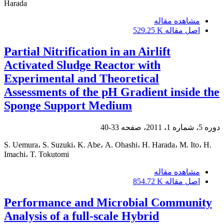
Harada
مشاهده مقاله
اصل مقاله
529.25 K
Partial Nitrification in an Airlift
Activated Sludge Reactor with
Experimental and Theoretical
Assessments of the pH Gradient inside the
Sponge Support Medium
دوره 5، شماره 1، 2011، صفحه
33-40
S. Uemura، S. Suzuki، K. Abe، A. Ohashi، H. Harada، M. Ito، H.
Imachi، T. Tokutomi
مشاهده مقاله
اصل مقاله
854.72 K
Performance and Microbial Community
Analysis of a full-scale Hybrid