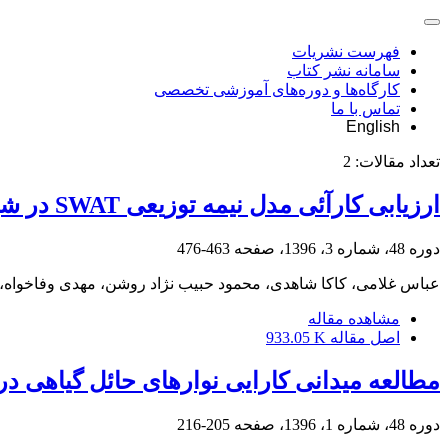
فهرست نشریات
سامانه نشر کتاب
کارگاه‌ها و دوره‌های آموزشی تخصصی
تماس با ما
English
تعداد مقالات:
2
ارزیابی کارآئی مدل نیمه توزیعی SWAT در شبیه سازی جریان رودخانه ای (مطالعة موردی حوضه آبخیز تالار استان مازندران)
دوره 48، شماره 3، 1396، صفحه
463-476
عباس غلامی، کاکا شاهدی، محمود حبیب نژاد روشن، مهدی وفاخواه، 
مشاهده مقاله
اصل مقاله
933.05 K
مطالعه میدانی کارایی نوارهای حائل گیاهی 
دوره 48، شماره 1، 1396، صفحه
205-216