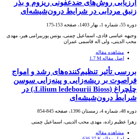
ارزیابی روش‌های ضدعفونی ریزوم و بذر
زنبق مردابی در شرایط درون‌شیشه‌ای
دوره 55، شماره 1، بهار 1403، صفحه
153-175
وجیهه عباسی قادی، اسماعیل چمنی، یونس پوربیرامی هیر، مهدی
محب الدینی، ولی اله قاسمی عمران
مشاهده مقاله
اصل مقاله
1.7 M
بررسی تأثیر تنظیم‌کننده‌های رشد و امواج
فراصوت بر ریشه‌زایی و پینه‌زایی سوسن
چلچراغ (Lilium ledebourii Bioss.) در
شرایط درون‌شیشه‌ای
دوره 48، شماره 4، زمستان 1396، صفحه
845-854
زهرا عظیم زاده، مهدی محب الدینی، اسماعیل چمنی
مشاهده مقاله
اصل مقاله
636.37 K