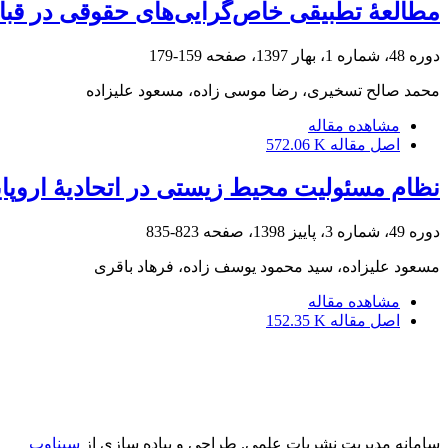
مطالعۀ تطبیقی خاص‌گرایی‌های حقوقی در قبال 
دوره 48، شماره 1، بهار 1397، صفحه
159-179
محمد صالح تسخیری، رضا موسی زاده، مسعود علیزاده
مشاهده مقاله
اصل مقاله
572.06 K
نظام مسئولیت محیط زیستی در اتحادیۀ اروپایی ب
دوره 49، شماره 3، پاییز 1398، صفحه
823-835
مسعود علیزاده، سید محمود یوسف زاده، فرهاد باقری
مشاهده مقاله
اصل مقاله
152.35 K
سامانه مدیریت نشریات علمی.
طراحی و پیاده سازی از
سیناوب