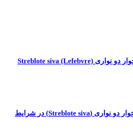
جدول زندگی و آماره‏های زیستی زنبور Anastatus acherontiae پارازیتوئید تخم شب‌پره برگ‌خوار دو نواری (Streblote siva) در شرایط