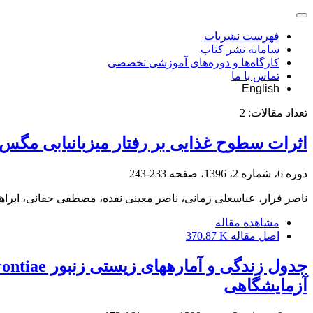
فهرست نشریات
سامانه نشر کتاب
کارگاه‌ها و دوره‌های آموزشی تخصصی
تماس با ما
English
تعداد مقالات:
2
اثرات سطوح غذایی بر رفتار میزبان‎یابی مگس Pales murina Mes. ، پارازیتویید شب‌پرۀ‌ برگ‎خوار دو نواری Streblote siva (Lefebvre)
دوره 6، شماره 2، 1396، صفحه
233-243
ناصر فرار، عباسعلی زمانی، ناصر معینی نقده، مصطفی حقانی، ابراه
مشاهده مقاله
اصل مقاله
370.87 K
آزمایشگاهی