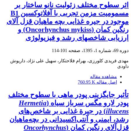
اثر سطوح مختلف زئولیت نانو ساختار بر
مسمومیت مزمن تجربی با آفلاتوکسین B1
موجود در جیره غذایی بچه ماهیان قزل آلای
رنگین کمان (Oncorhynchus mykiss) و
ارزیابی شاخصهای رشد و فیزیولوژی
دوره 69، شماره 1، 1395، صفحه
101-114
مهدی فریدی کلورزی، بهرام فلاحتکار، سهیل علی نژاد، داریوش
داودی
مشاهده مقاله
اصل مقاله
760.95 K
تأثیر جایگزینی پودر ماهی با سطوح مختلف
پودر لارو مگس سرباز سیاه (
Hermetia
illucens
) در جیرة غذایی بر شاخص‌های
رشد، ایمنی و آنتی‌اکسیدانی در بچه‌ماهیان
قزل‌آلای رنگین ‏کمان (
Oncorhynchus