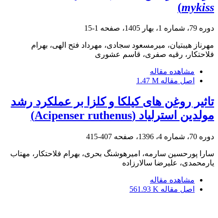
)
mykiss
دوره 79، شماره 1، بهار 1405، صفحه
1-15
مهرناز هیبتیان، میرمسعود سجادی، مهرداد فتح الهی، بهرام
فلاحتکار، رقیه صفری، قاسم عشوری
مشاهده مقاله
اصل مقاله
1.47 M
تاثیر روغن های کیلکا و کلزا بر عملکرد رشد
مولدین استرلیاد (Acipenser ruthenus)
دوره 70، شماره 4، 1396، صفحه
407-415
سارا پورحسین سارمه، امیرهوشنگ بحری، بهرام فلاحتکار، مهتاب
یارمحمدی، علیرضا سالارزاده
مشاهده مقاله
اصل مقاله
561.93 K