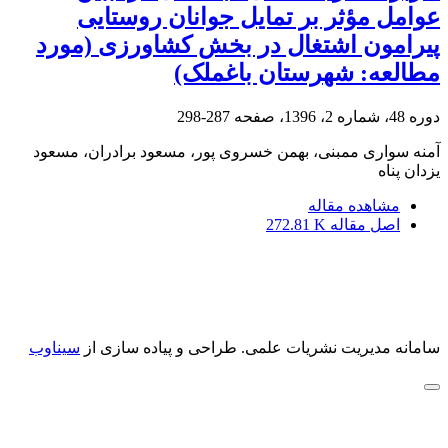
عوامل مؤثر بر تمایل جوانان روستایی
پیرامون اشتغال در بخش کشاورزی (مورد
مطالعه: شهرستان باغملک)
دوره 48، شماره 2، 1396، صفحه
287-298
آمنه سواری ممبنی، بهمن خسروی پور، مسعود برادران، مسعود
یزدان پناه
مشاهده مقاله
اصل مقاله
272.81 K
سامانه مدیریت نشریات علمی.
طراحی و پیاده سازی از
سیناوب