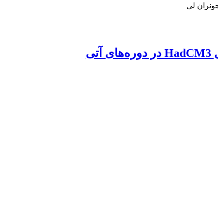
ونران لی
ی