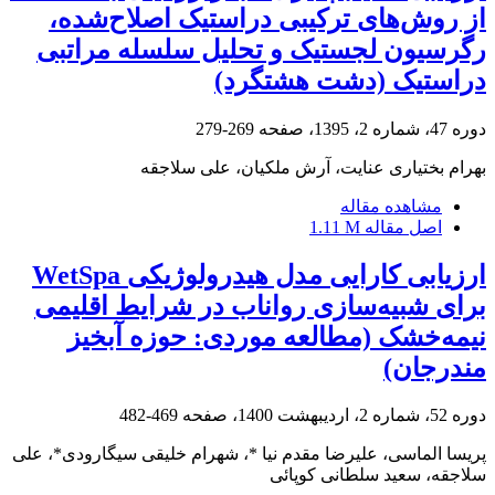
از روش‌های ترکیبی دراستیک اصلاح‌شده،
رگرسیون لجستیک و تحلیل سلسله مراتبی
‌دراستیک (دشت هشتگرد)
دوره 47، شماره 2، 1395، صفحه
269-279
بهرام بختیاری عنایت، آرش ملکیان، علی سلاجقه
مشاهده مقاله
اصل مقاله
1.11 M
ارزیابی کارایی مدل هیدرولوژیکی WetSpa
برای شبیه‌سازی رواناب در شرایط اقلیمی
نیمه‌خشک (مطالعه موردی: حوزه آبخیز
مندرجان)
دوره 52، شماره 2، اردیبهشت 1400، صفحه
469-482
پریسا الماسی، علیرضا مقدم نیا *، شهرام خلیقی سیگارودی*، علی
سلاجقه، سعید سلطانی کوپائی