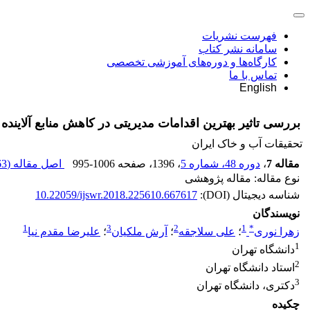
فهرست نشریات
سامانه نشر کتاب
کارگاه‌ها و دوره‌های آموزشی تخصصی
تماس با ما
English
بررسی تاثیر بهترین اقدامات مدیریتی در کاهش منابع آلاینده نقطه‌ای و غیرنقطه‌ای آب با است
تحقیقات آب و خاک ایران
مقاله 7
،
دوره 48، شماره 5
، 1396
، صفحه
995-1006
اصل مقاله (
3 M
نوع مقاله: مقاله پژوهشی
شناسه دیجیتال (DOI):
10.22059/ijswr.2018.225610.667617
نویسندگان
1
3
2
1
*
زهرا نوری
؛
علی سلاجقه
؛
آرش ملکیان
؛
علیرضا مقدم نیا
1
دانشگاه تهران
2
استاد دانشگاه تهران
3
دکتری، دانشگاه تهران
چکیده