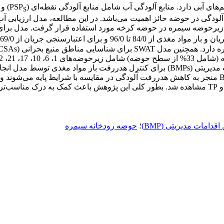
 آبی دارد. منابع آلودگی آب شامل منابع آلودگی نقطه‌ای (PSP
) و 
S
شیمیایی و ایجاد نوار فیلتر در طول رودخانه می‌باشد. سناریوهای BMP منجر به کاهش هدررفت آلودگی در مقا
رودخانه با درصد کاهش 68%، 36% و 39% به‌ترتیب برای رسوب، TN و TP مشاهده شد. بطور کلی این 
اقدامات مدیریتی (BMP)
؛
حوضه رودخانه سیمره