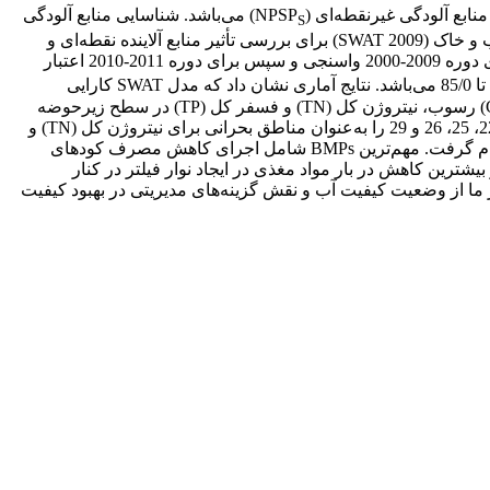
منابع آلودگی غیرنقطه‌ای (NPSP
) می‌باشد. شناسایی منابع آلودگی
S
نقطه‌ای و غیرنقطه‌ای برای ارزیابی کیفیت آب سطحی و منابع اصلی آلودگی در حوضه حائز اهمیت می‌باشد. در این مطالعه، مدل ارزیابی آب و خاک (SWAT 2009) برای بررسی تأثیر منابع آلاینده نقطه‌ای و
غیرنقطه‌ای بر روی کیفیت آب رودخانه سیمره در محدوده مطالعاتی زیرحوضه سیمره در حوضه کرخه مورد استفاده قرار گرفت. مدل برای دوره 2009-2000 واسنجی و سپس برای دوره 2011-2010 اعتبار
برای شبیه‌سازی جریان و بار مواد مغذی از 84/0 تا 96/0 و برای اعتبارسنجی جریان از 69/0 تا 85/0 می‌باشد. نتایج آماری نشان داد که مدل SWAT کارایی
مناسبی در شبیه‌سازی جریان ماهانه و بار مواد مغذی در حوضه سیمره دارد. همچنین مدل SWAT برای شناسایی مناطق منبع بحرانی (CSAs) رسوب، نیتروژن کل (TN) و فسفر کل (TP) در سطح زیرحوضه
مورد استفاده قرار گرفت. نتایج نشان داد که مدل SWAT، 9 زیرحوضه (شامل 33% از سطح حوضه) شامل زیرحوضه‌های 1، 6، 10، 17، 21، 22، 25، 26 و 29 را به‌عنوان مناطق بحرانی برای نیتروژن کل (TN) و
فسفر کل (TP) شناسایی کرد. سپس شبیه‌سازی تأثیر بهترین اقدامات مدیریتی (BMPs) برای کنترل هدررفت بار مواد مغذی توسط مدل انجام گرفت. مهم‌ترین BMPs شامل اجرای کاهش مصرف کودهای
یسه با شرایط پایه می‌شوند و بیشترین کاهش در بار مواد مغذی در ایجاد نوار فیلتر در کنار
پژوهش باعث کمک به درک مناسب‌تر ما از وضعیت کیفیت آب و نقش گزینه‌های مدیریتی در بهبود کیفیت