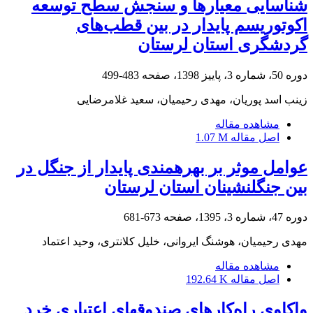
شناسایی معیارها و سنجش سطح توسعه
اکوتوریسم پایدار در بین قطب‌های
گردشگری استان لرستان
دوره 50، شماره 3، پاییز 1398، صفحه
483-499
زینب اسد پوریان، مهدی رحیمیان، سعید غلامرضایی
مشاهده مقاله
اصل مقاله
1.07 M
عوامل موثر بر بهره‏مندی پایدار از جنگل در
بین جنگل‏نشینان استان لرستان
دوره 47، شماره 3، 1395، صفحه
673-681
مهدی رحیمیان، هوشنگ ایروانی، خلیل کلانتری، وحید اعتماد
مشاهده مقاله
اصل مقاله
192.64 K
واکاوی راه‌کار‌های صندوق‏های اعتباری خرد