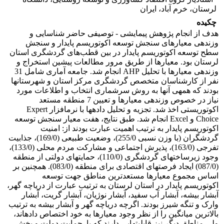
لرستان، خرم آباد، ایران
چکیده
هدف از انجام پژوهش پیمایشی - توصیفی حاضر شناسایی و
وزن‏دهی معیارهای سنجش توسعه اکوتوریسم پایدار و سنجش
سطح توسعه اکوتوریسم پایدار در بین قطب‌های گردشگری استان
لرستان بود. معیارها از طریق مرور مطالعات پیشین استخراج و
وزن‏دهی معیارها با تحلیل AHP انجام شد. جامعه آماری شامل 31
نفر از کارشناسان متخصص گردشگری مرکز استان و شهرستان‏ها
بودند که همه‏ی آنها به روش سرشماری انتخاب و اطلاعات مورد
نیاز در خصوص وزن‏دهی معیارها و تعیین 7 منطقه مستعد
اکوتوریستی اخذ شد. تجزیه و تحلیل داده‏ها با نرم‏افزار Expert
Choice و Excel انجام شد. طبق نتایج، هفت معیار سنجش توسعه
اکوتوریسم پایدار به ترتیب اهمیت عبارت بودند از: امنیت
گردشگران (با وزن نسبی 255/0)، وضعیت طبیعی (169/0)، جذابیت
تفرجی (163/0)، پذیرش اجتماعی و مشارکت مردم محلی (133/0)،
وجود زیرساخت‏های گردشگری (110/0)، حمایت‏های دولتی از منطقه
(087/0) ایجاد فرصت‏های اقتصادی برای منطقه (083/0). همچنین بر
اساس مجموع معیارها مستعدترین مناطق جهت توسعه
اکوتوریسم پایدار در استان لرستان به ترتیب عبارت از دریاچه گهر،
آبشار بیشه، آبشار آب سفید، آبشار نوژیان، آبشار گریت، آبشار
وارک و تنگه شیرز بودند. اگرچه دریاچه گهر و آبشار بیشه به ترتیب
بالاترین میانگین را از نظر وجود معیارها به خود اختصاص داده‏اند،
ولی مناطق دیگر نیز قابلیت‏هایی دارند که با حمایت دولت و بخش