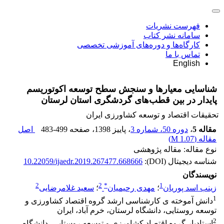
فهرست نشریات
سامانه نشر کتاب
کارگاه‌ها و دوره‌های آموزشی تخصصی
تماس با ما
English
شناسایی معیارها و سنجش سطح توسعه اکوتوریسم
پایدار در بین قطب‌های گردشگری استان لرستان
تحقیقات اقتصاد و توسعه کشاورزی ایران
مقاله 5
،
دوره 50، شماره 3
، پاییز 1398
، صفحه
483-499
اصل
مقاله (
1.07 M
)
نوع مقاله: مقاله پژوهشی
شناسه دیجیتال (DOI):
10.22059/ijaedr.2019.267477.668666
نویسندگان
2
2
*
1
زینب اسد پوریان
؛
مهدی رحیمیان
؛
سعید غلامرضایی
1
دانش آموخته ی کارشناسی ارشد گروه اقتصاد کشاورزی و
توسعه روستایی، دانشگاه لرستان، خرم آباد، ایران
2
استادیار گروه اقتصاد کشاورزی و توسعه روستایی، دانشگاه