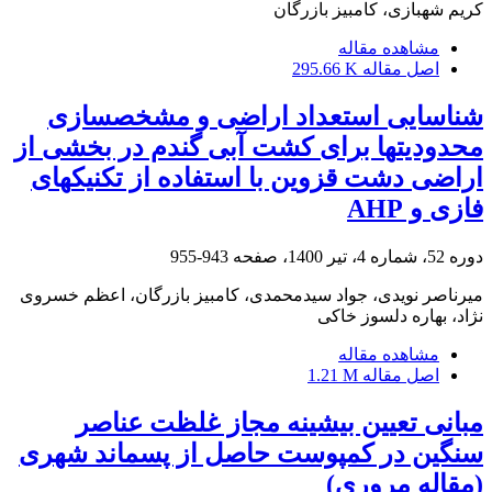
کریم شهبازی، کامبیز بازرگان
مشاهده مقاله
اصل مقاله
295.66 K
شناسایی استعداد اراضی و مشخص‎سازی
محدودیت‎ها برای کشت آبی گندم در بخشی از
اراضی دشت قزوین با استفاده از تکنیک‎های
فازی و AHP
دوره 52، شماره 4، تیر 1400، صفحه
943-955
میرناصر نویدی، جواد سیدمحمدی، کامبیز بازرگان، اعظم خسروی
نژاد، بهاره دلسوز خاکی
مشاهده مقاله
اصل مقاله
1.21 M
مبانی تعیین بیشینه مجاز غلظت عناصر
سنگین در کمپوست حاصل از پسماند شهری
(مقاله مروری)