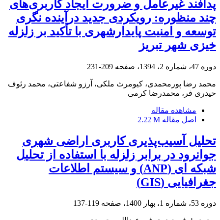
پدافند غیرعامل و ضرورت ایجاد کاربری‌های
چند منظوره: رویکردی جدید درآینده نگری
توسعه و امنیت پایدارشهری با تأکید بر زلزله
خیزی شهر تبریز
دوره 47، شماره 2، 1394، صفحه
209-231
محمد رضا پورمحمدی، کیومرث ملکی، آرزو شفاعتی، محمد رئوف
حیدری فر، محمدرضا کرمی
مشاهده مقاله
اصل مقاله
2.22 M
تحلیل آسیب‌پذیری کاربری اراضی شهری
جوانرود در برابر زلزله با استفاده از تحلیل
شبکه ‏ای (ANP) و سیستم اطلاعات
جغرافیایی (GIS)
دوره 53، شماره 1، بهار 1400، صفحه
119-137