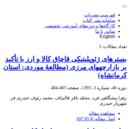
فهرست نشریات
سامانه نشر کتاب
کارگاه‌ها و دوره‌های آموزشی تخصصی
تماس با ما
English
تعداد مقالات:
3
بسترهای ژئوپلیتیکی قاچاق کالا و ارز با تأکید
بر بازارچه‎های مرزی (مطالعۀ موردی: استان
کرمانشاه)
دوره 46، شماره 3، 1393، صفحه
465-484
زهرا پیشگاهی فرد، محمّد باقر قالیباف، محمد رئوف حیدری فر،
شهریار حیدری
مشاهده مقاله
اصل مقاله
697.85 K