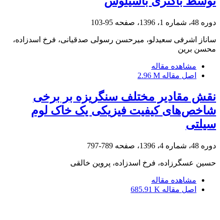
توسط باکتری باسیلوس
دوره 48، شماره 1، 1396، صفحه
95-103
ساناز اشرفی سعیدلو، میرحسن رسولی صدقیانی، فرخ اسدزاده،
محسن برین
مشاهده مقاله
اصل مقاله
2.96 M
نقش مقادیر مختلف سنگریزه بر برخی
شاخص‌های کیفیت فیزیکی یک خاک لوم
سیلتی
دوره 48، شماره 4، 1396، صفحه
789-797
حسین عسگرزاده، فرخ اسدزاده، پروین خالقی
مشاهده مقاله
اصل مقاله
685.91 K