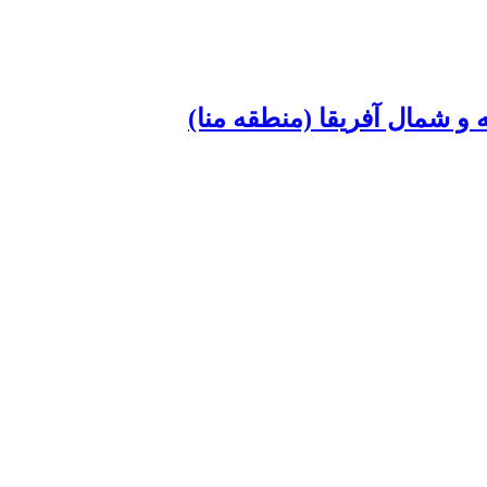
و شمال آفریقا (منطقه منا)