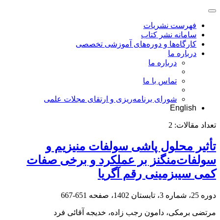
فهرست نشریات
سامانه نشر کتاب
کارگاه‌ها و دوره‌های آموزشی تخصصی
درباره ما
درباره ما
تماس با ما
شورای برنامه‌ریزی و ارتقای مجلات علمی
English
تعداد مقالات:
2
تأثیر محلول پاشی سولفات منیزیم و
سولفات‌منگنز بر عملکرد و برخی صفات
کمی سیب‏زمینی رقم آگریا
دوره 25، شماره 3، تابستان 1402، صفحه
651-667
مرتضی برمکی، دامون رجب زاده، خدیجه آقائی فرد