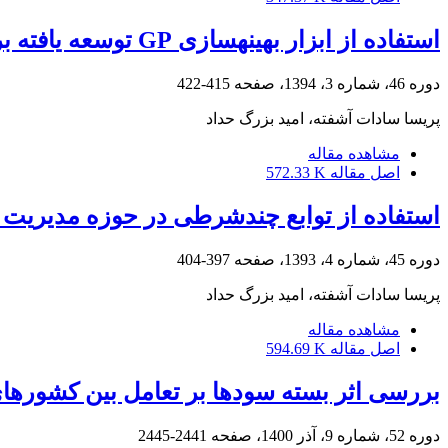
استفاده از ابزار بهینه‏سازی GP توسعه‏ یافته برای بهره ‏برداری چندهدفه از مخازن در شرایط تغییر اقلیم
دوره 46، شماره 3، 1394، صفحه
415-422
پریسا سادات آشفته، امید بزرگ حداد
مشاهده مقاله
اصل مقاله
572.33 K
استفاده از توابع چندشرطی در حوزه مدیریت 
دوره 45، شماره 4، 1393، صفحه
397-404
پریسا سادات آشفته، امید بزرگ حداد
مشاهده مقاله
اصل مقاله
594.69 K
بررسی اثر بسته سودها بر تعامل بین کشورهای
دوره 52، شماره 9، آذر 1400، صفحه
2441-2445