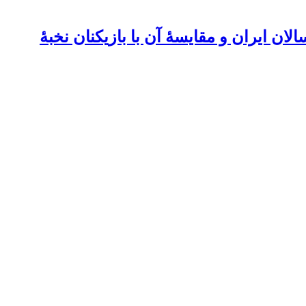
ان ایران و مقایسۀ آن با بازیکنان نخبۀ