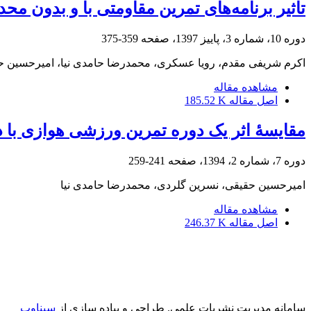
تاثیر برنامه‌‌های تمرین مقاومتی با و بدون محدودیت جریان خون بر 
دوره 10، شماره 3، پاییز 1397، صفحه
359-375
اکرم شریفی مقدم، رویا عسکری، محمدرضا حامدی نیا، امیرحسین ح
مشاهده مقاله
اصل مقاله
185.52 K
مقایسۀ اثر یک دوره تمرین ورزشی هوازی با د
دوره 7، شماره 2، 1394، صفحه
241-259
امیرحسین حقیقی، نسرین گلردی، محمدرضا حامدی نیا
مشاهده مقاله
اصل مقاله
246.37 K
سامانه مدیریت نشریات علمی.
طراحی و پیاده سازی از
سیناوب