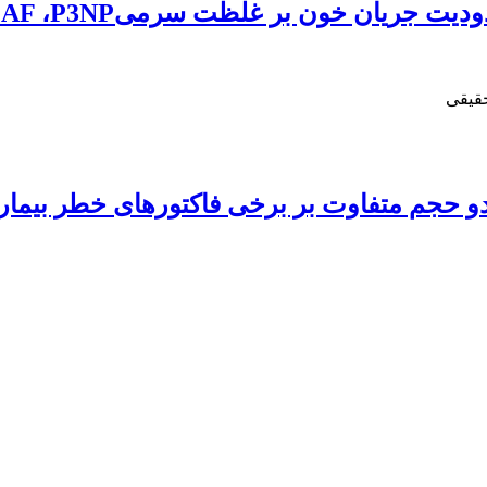
غلظت سرمیCAF ،P3NP و عملکرد عضلانی در زنان سالمند
قیقی
و حجم متفاوت بر برخی فاکتور‌های خطر بیما