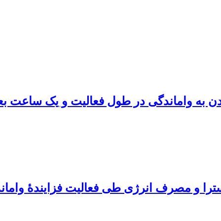
یدن به واماندگی در طول فعالیت و یک ساعت بع
ترا و مصرف انرژی طی فعالیت فزایندۀ واماند