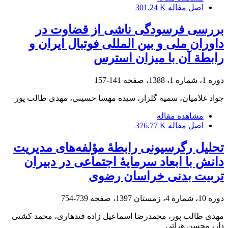
اصل مقاله
301.24 K
بررسی فرسودگی ناشی از قضاوت در
داوران ملی و بین المللی فوتبال ایران و
رابطة آن با میزان استرس
دوره 1، شماره 1، 1388، صفحه
141-157
جواد غلامیان، سمیه گلزار، سیده مهسا حسینی، مهدی طالب پور
مشاهده مقاله
اصل مقاله
376.77 K
تحلیل رگرسیونی رابطۀ مؤلفه‌های مدیریت
دانش با ابعاد سرمایۀ اجتماعی در دبیران
تربیت ‌بدنی خراسان رضوی
دوره 10، شماره 4، زمستان 1397، صفحه
739-754
مهدی طالب پور، محمدرضا اسماعیل زاده قندهاری، محمد کشتی
دار، محسن هراتی