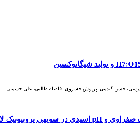
مدرسی، حسن گندمی، پریوش خسروی، فاضله طالبی، علی حشمتی
باسیلوس رامنوسوس جی‌جی