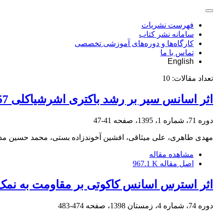
فهرست نشریات
سامانه نشر کتاب
کارگاه‌ها و دوره‌های آموزشی تخصصی
تماس با ما
English
تعداد مقالات:
10
اثر اسانس سیر بر رشد باکتری اشرشیاکلی H7:O157 و تولید شیگاتوکسین
دوره 71، شماره 1، 1395، صفحه
41-47
مهدی طاهری، علی میثاقی، افشین آخوندزاده بستی، محمد حسین 
مشاهده مقاله
اصل مقاله
967.1 K
اثر استرس اسانس کاکوتی بر مقاومت به نمک صفراوی و pH اسیدی در سویهی پروبیوتیک لاکتو
دوره 74، شماره 4، زمستان 1398، صفحه
474-483