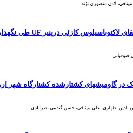
یثاقی، لادن منصوری نژند
لوس کازئی درپنیر UF طی نگهداری در سرما
ل صوفیانی
 در گاومیشهای کشتارشده ‌کشتارگاه شهر ارو
 الدین اطهاری، علی میثاقی، حسن گندمی نصرآبادی