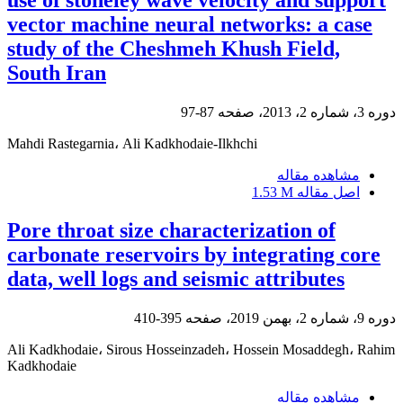
use of stoneley wave velocity and support
vector machine neural networks: a case
study of the Cheshmeh Khush Field,
South Iran
دوره 3، شماره 2، 2013، صفحه
87-97
Mahdi Rastegarnia، Ali Kadkhodaie-Ilkhchi
مشاهده مقاله
اصل مقاله
1.53 M
Pore throat size characterization of
carbonate reservoirs by integrating core
data, well logs and seismic attributes
دوره 9، شماره 2، بهمن 2019، صفحه
395-410
Ali Kadkhodaie، Sirous Hosseinzadeh، Hossein Mosaddegh، Rahim
Kadkhodaie
مشاهده مقاله