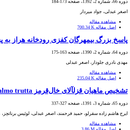
دوره 66، شماره 2، 1392، صفحه
173-184
اصغر عبدلی، جواد میردار
مشاهده مقاله
اصل مقاله
700.34 K
پاسخ بزرگ بیمهرگان کفزی رودخانه هراز به 
دوره 64، شماره 2، 1390، صفحه
163-175
مهدی نادری جلودار، اصغر عبدلی
مشاهده مقاله
اصل مقاله
235.04 K
تشخیص ماهیان قزل‎آلای خال‌قرمز Salmo trutta متعلق به رودخانه مردق در رودخانه لیقوان با استفاده از نشانگرهای ریزماهواره‎ای
دوره 65، شماره 3، 1391، صفحه
327-337
ایرج هاشم زاده سقرلو، حمید فرحمند، اصغر عبدلی، لوئیس برناتچز،
مشاهده مقاله
اصل مقاله
3.86 M