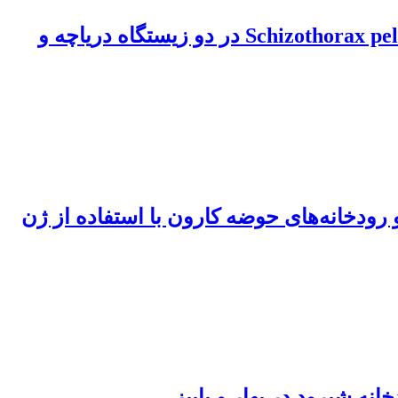
مطالعة تأثیر نوسانات دما در طول، وزن و فاکتور وضعیت ماهی خواجو Schizothorax pelzami (Kessler, 1870) در دو زیستگاه دریاچه و
 نائین-اردستان، حوضه نمک و رودخانه‌های حوضه کارون با استفاده از ژن