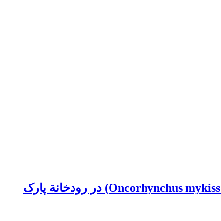
بررسی عادات و ارجحیت غذایی گونة ماهی غیربومی قزل‌آلای رنگین‌کمان (Oncorhynchus mykiss Walbaum, 1792) در رودخانة پارک