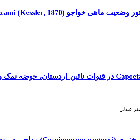
مطالعه جایگاه رده‌بندی سیاه‌ماهی Capoeta aculeata در قنوات
صغر عبدلی
د در بهار و پاییز