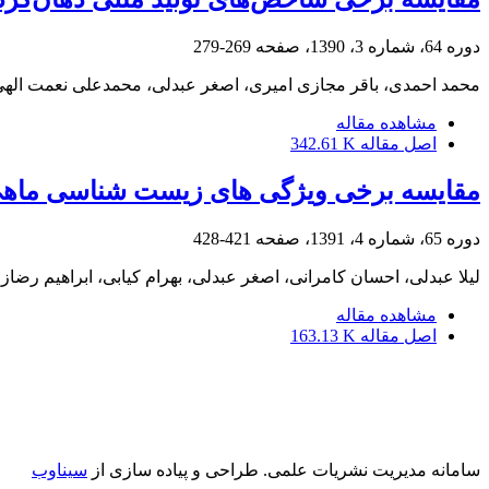
دوره 64، شماره 3، 1390، صفحه
269-279
محمد احمدی، باقر مجازی امیری، اصغر عبدلی، محمدعلی نعمت الهی
مشاهده مقاله
اصل مقاله
342.61 K
مقایسه برخی ویژگی های زیست شناسی ماهی Boleophthalmus dussumieri در استان های هرمزگان و ب
دوره 65، شماره 4، 1391، صفحه
421-428
لیلا عبدلی، احسان کامرانی، اصغر عبدلی، بهرام کیابی، ابراهیم رضاز
مشاهده مقاله
اصل مقاله
163.13 K
سامانه مدیریت نشریات علمی.
طراحی و پیاده سازی از
سیناوب