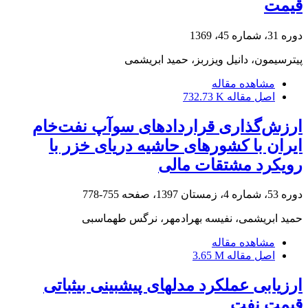
قیمت
دوره 31، شماره 45، 1369
پیترسیمون، دانیل ویزربز، حمید ابریشمی
مشاهده مقاله
اصل مقاله
732.73 K
ارزش‌گذاری قراردادهای سوآپ نفت‌خام
ایران با کشورهای حاشیه دریای خزر با
رویکرد مشتقات مالی
دوره 53، شماره 4، زمستان 1397، صفحه
755-778
حمید ابریشمی، نفیسه بهرادمهر، نرگس طهماسبی
مشاهده مقاله
اصل مقاله
3.65 M
ارزیابی عملکرد مدل‎های پیش‎بینی بی‎ثباتی
قیمت نفت