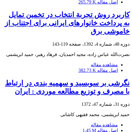
اصل مقاله
265.79 K
کاربرد روش تجربة انتخاب در تخمین تمایل
به پرداخت خانوارهای ایرانی برای اجتناب از
خاموشی برق
دوره 48، شماره 4، 1392، صفحه
119-143
نصرت‌الله عباس زاده، مجید احمدیان، فرهاد رهبر، حمید ابریشمی
مشاهده مقاله
اصل مقاله
382.73 K
نگرشی بر سوبسید و سهمیه بندی در ارتباط
با مصرف و توزیع مطالعه موردی : ایران
دوره 31، شماره 47، 1372
حمید ابریشمی، محمد فقیهی کاشانی
مشاهده مقاله
اصل مقاله
1.45 M