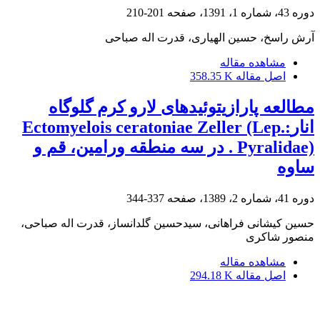
دوره 43، شماره 1، 1391، صفحه
201-210
آرش راسخ، حسین الهیاری، قدرت اله صباحی
مشاهده مقاله
اصل مقاله
358.35 K
مطالعه پارازیتوئیدهای لارو کرم گلوگاه
انارEctomyelois ceratoniae Zeller (Lep.:
Pyralidae) . در سه منطقه ورامین، قم و
ساوه
دوره 41، شماره 2، 1389، صفحه
337-344
حسین کیشانی فراهانی، سیدحسین گلدانساز، قدرت اله صباحی،
منصور شاکری
مشاهده مقاله
اصل مقاله
294.18 K