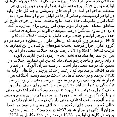
تصادفی در سه تیمار ( حذف پرچم کلیه گل‌ها، حذف پرچم گل‌های
اولیه و بدون حذف پرچم) شامل سه تکرار و در دو باغ برای هر
منطقه به اجرا در آمد. در کرت های آزمایشی پرچم گل های اولیه
در اواخر اردیبهشت و سایر گل‌ها در اوایل تیر و اواسط مرداد به
کمک ابزار الکتریکی حذف شد. نتایج بدست آمده از اجرای طرح در
مناطق مختلف نشان از مؤثر بودن این روش برای مبارزه با آفت
دارد. در ساوه میانگین درصد میوه‌های آلوده در تیمارهای شاهد،
حذف پرچم اولیه و حذف پرچم کامل به ترتیب 76/27، 65/22 و
39/19 درصد برآورد گردید که از نظر آماری در سطح 5 درصد در دو
گروه آماری قرار گرفتند. نسبت میوه‌های ترکیده در این تیمارها به
ترتیب 69/12، 95/14 و 2/14 درصد بودکه اختلاف معنی دار آماری
بین این تیمارها مشاهده نشد. انجام آزمون t بین انارهای آلوده
دارای پرچم و فاقد پرچم نشان داد که بین این تیمارها اختلاف در
سطح یک درصد معنی دار است. در میبد میزان آلودگی در تیمار
شاهد 18/24 درصد بود که در تیمار حذف پرچم در گل‌های اولیه به
74/18 درصد و در حذف کامل به 22/17 درصد رسید. اختلاف بین
تیمار شاهد و حذف پرچم در سطح 5 درصد معنی دار بود. در صد
ترکیدگی در تیمار شاهد 9/17 درصد و در تیمارهای حذف اولیه و
حذف کامل به ترتیب 2/16 و 3/15 درصد بود که فاقد اختلاف معنی
دار با یکدیگر بودند. انجام آزمون t بین میوه های دارای پرچم و بدون
پرچم آلوده به آفت اختلاف معنی دار یک درصد را نشان داد؛ در
حالی که بین میوه های ترکیده این اختلاف معنی دار نبود. در عقدا
میزان آلودگی در تیمار شاهد 42/37 درصد بود که در تیمار حذف
پرچم در گل‌های اولیه به 12/33 درصد و در حذف کامل به 32/31