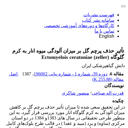
فهرست نشریات
سامانه نشر کتاب
کارگاه‌ها و دوره‌های آموزشی تخصصی
تماس با ما
English
تأثیر حذف پرچم گل بر میزان آلودگی میوه انار به کرم
گلوگاه Ectomyelois ceratoniae (zeller)
دانش گیاهپزشکی ایران
مقاله 6
،
دوره 39، شماره 1 - شماره پیاپی 196002
، 1387
اصل
مقاله (
255.88 K
)
نویسندگان
قدرت اله صباحی
؛
منصور شاکری
چکیده
در این تحقیق سعی شده تا میزان تأثیر حذف پرچم گل بر کاهش
میزان آلودگی به کرم گلوگاه انار مورد بررسی قرار گیرد. به این
منظور طرحی تحقیقاتی در سال های 1383و 1384 در دو استان
مرکزی (ساوه) و یزد (میبد و عقدا ) در قالب طرح بلوک‌های کامل