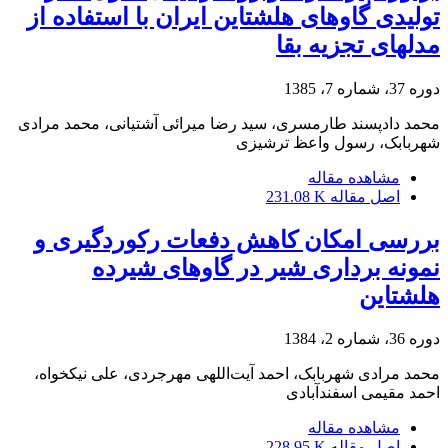
تولیدی گاوهای هلشتاین ایران با استفاده از
مدلهای تجزیه بقا
دوره 37، شماره 7، 1385
محمد دادپسند طارمسری، سید رضا میرائی آشتیانی، محمد مرادی
شهربابک، رسول واعظ ترشیزی
مشاهده مقاله
اصل مقاله
231.08 K
بررسی امکان کاهش دفعات رکوردگیری و
نمونه برداری شیر در گاوهای شیرده
هلشتاین
دوره 36، شماره 2، 1384
محمد مرادی شهربابک، احمد آیت‌اللهی مهرجردی، علی نیکخواه،
احمد مقیمی اسفندآبادی
مشاهده مقاله
اصل مقاله
228.95 K