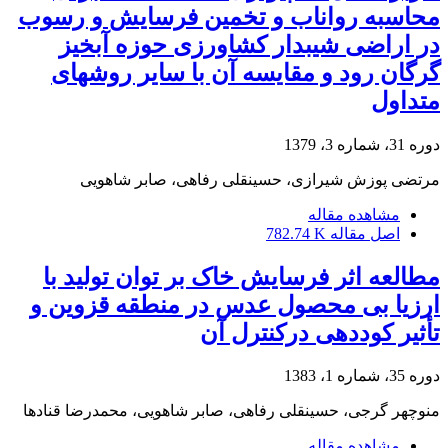
محاسبه رواناب و تخمین فرسایش و رسوب
در اراضی شیبدار کشاورزی حوزه آبخیز
گرگان رود و مقایسه آن با سایر روشهای
متداول
دوره 31، شماره 3، 1379
مرتضی پوزش شیرازی، حسینقلی رفاهی، صابر شاهویی
مشاهده مقاله
اصل مقاله
782.74 K
مطالعه اثر فرسایش خاک بر توان تولید با
ارزیا بی محصول عدس در منطقه قزوین و
تأثیر کوددهی درکنترل آن
دوره 35، شماره 1، 1383
منوچهر گرجی، حسینقلی رفاهی، صابر شاهویی، محمدرضا قنادها
مشاهده مقاله