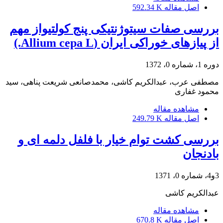
اصل مقاله
592.34 K
بررسی صفات سیتوژنتیکی پنج کولتیواز مهم
از پیازهای خوراکی ایران (Allium cepa L.)
دوره 1، شماره 0، 1372
مصطفی عرب، عبدالکریم کاشی، محمدصانعی شریعت پناهی، سید
محمود غفاری
مشاهده مقاله
اصل مقاله
249.79 K
بررسی کشت توام خیار با فلفل دلمه ای و
بادنجان
3و4، شماره 0، 1371
عبدالکریم کاشی
مشاهده مقاله
اصل مقاله
670.8 K