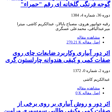
گوجه فرنگی گلخانه ای رقم "حمراء"
دوره 36، شماره 4، 1384
رقیه جوانپور هروی، مصباح بابالار، عبدالکریم کاشی، میترا
میرعبدالباقی، محمدعلی عسگری
مشاهده مقاله
اصل مقاله
270.21 K
اثر دور آبیاری وکاربرد ضایعات چای روی
صفات کمی و کیفی هندوانه چارلستون گری
دوره 2، شماره 0، 1372
عبدالکریم کاشی
مشاهده مقاله
اصل مقاله
0 K
اثر دور و روش آبیاری بر روی برخی از
صفات کمی وکیفی طالبی سمسوری ورامین