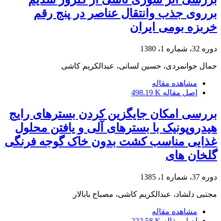
برروی جذب وانتقال عناصر در پنج رقم
خربزه بومی ایران
دوره 32، شماره 1، 1380
جمال جوانمردی، حسین لسانی، عبدالکریم کاشی
مشاهده مقاله
اصل مقاله
498.19 K
بررسی امکان جایگزین کردن بسترهای رایج
هیدروپونیک با بسترهای آلی و یافتن محلول
غذایی مناسب کشت بدون خاک گوجه فرنگی
گلخان های
دوره 37، شماره 1، 1385
مجتبی دلشاد، عبدالکریم کاشی، مصباح بابالار
مشاهده مقاله
اصل مقاله
222.58 K