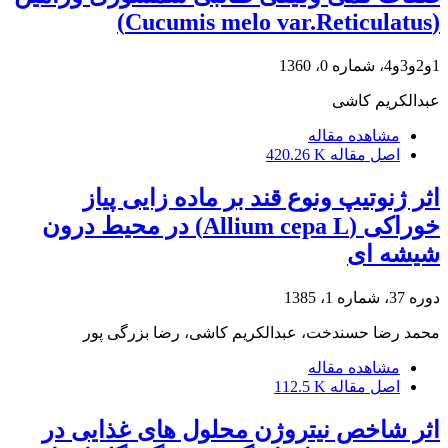
(Cucumis melo var.Reticulatus)
1و2و3و4، شماره 0، 1360
عبدالکریم کاشی
مشاهده مقاله
اصل مقاله
420.26 K
اثر ژنوتیپ ونوع قند بر ماده زایی پیاز
خوراکی (Allium cepa L) در محیط درون
شیشه ای
دوره 37، شماره 1، 1385
محمد رضا حسندخت، عبدالکریم کاشی، رضا بزرگی پور
مشاهده مقاله
اصل مقاله
112.5 K
اثر شاخص نیتروژن محلول های غذایی در