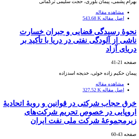
بهرام پشمی، پیمان بلوری، حجت سلیمی ترکمانی
مشاهده مقاله
اصل مقاله
543.68 K
نحوۀ رسیدگی قضایی و جبران خسارت
ناشی از آلودگی نفتی در دریا با تأکید بر
دریای آزاد
صفحه
21-41
پیمان حکیم زاده خوئی، خدیجه اسدزاده
مشاهده مقاله
اصل مقاله
327.52 K
خرق حجاب شرکتی در قوانین و رویۀ اتحادیۀ
اروپایی در خصوص تحریم شرکت‌های
زیرمجموعۀ شرکت ملی نفت ایران
صفحه
43-60