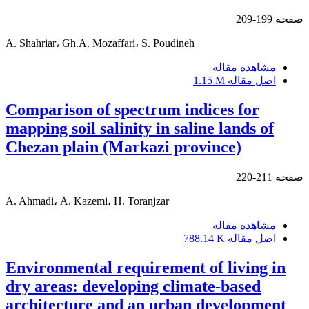
صفحه
199-209
A. Shahriar، Gh.A. Mozaffari، S. Poudineh
مشاهده مقاله
اصل مقاله
1.15 M
Comparison of spectrum indices for
mapping soil salinity in saline lands of
Chezan plain (Markazi province)
صفحه
211-220
A. Ahmadi، A. Kazemi، H. Toranjzar
مشاهده مقاله
اصل مقاله
788.14 K
Environmental requirement of living in
dry areas: developing climate-based
architecture and an urban development