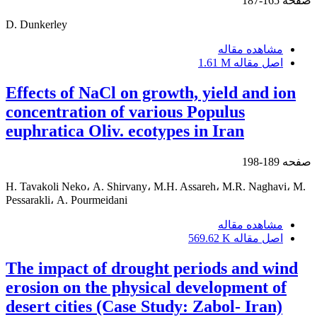
صفحه
165-187
D. Dunkerley
مشاهده مقاله
اصل مقاله
1.61 M
Effects of NaCl on growth, yield and ion
concentration of various Populus
euphratica Oliv. ecotypes in Iran
صفحه
189-198
H. Tavakoli Neko، A. Shirvany، M.H. Assareh، M.R. Naghavi، M.
Pessarakli، A. Pourmeidani
مشاهده مقاله
اصل مقاله
569.62 K
The impact of drought periods and wind
erosion on the physical development of
desert cities (Case Study: Zabol- Iran)