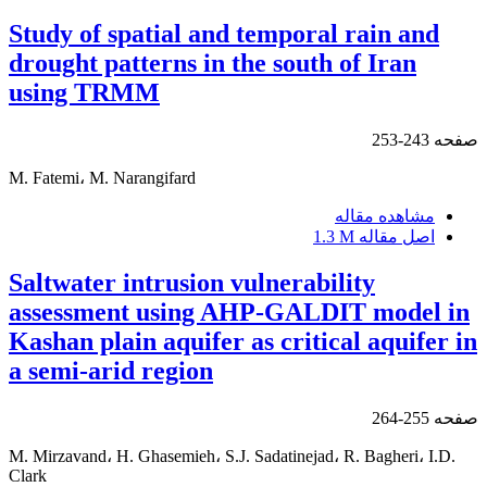
Study of spatial and temporal rain and
drought patterns in the south of Iran
using TRMM
صفحه
243-253
M. Fatemi، M. Narangifard
مشاهده مقاله
اصل مقاله
1.3 M
Saltwater intrusion vulnerability
assessment using AHP-GALDIT model in
Kashan plain aquifer as critical aquifer in
a semi-arid region
صفحه
255-264
M. Mirzavand، H. Ghasemieh، S.J. Sadatinejad، R. Bagheri، I.D.
Clark