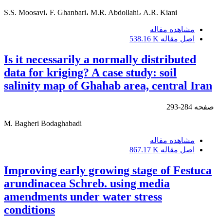
S.S. Moosavi، F. Ghanbari، M.R. Abdollahi، A.R. Kiani
مشاهده مقاله
اصل مقاله
538.16 K
Is it necessarily a normally distributed
data for kriging? A case study: soil
salinity map of Ghahab area, central Iran
صفحه
284-293
M. Bagheri Bodaghabadi
مشاهده مقاله
اصل مقاله
867.17 K
Improving early growing stage of Festuca
arundinacea Schreb. using media
amendments under water stress
conditions