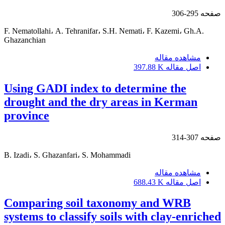
صفحه
295-306
F. Nematollahi، A. Tehranifar، S.H. Nemati، F. Kazemi، Gh.A.
Ghazanchian
مشاهده مقاله
اصل مقاله
397.88 K
Using GADI index to determine the
drought and the dry areas in Kerman
province
صفحه
307-314
B. Izadi، S. Ghazanfari، S. Mohammadi
مشاهده مقاله
اصل مقاله
688.43 K
Comparing soil taxonomy and WRB
systems to classify soils with clay-enriched