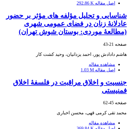
اصل مقاله
292.86 K
شناسایی و تحلیل مؤلفه‏ های مؤثر‏ بر حضور
عادلانۀ زنان در فضای عمومی شهری
(مطالعۀ موردی: بوستان شوش تهران)
صفحه
21-43
هاشم دادادش پور، احمد یزدانیان، وحید کشت کار
مشاهده مقاله
اصل مقاله
1.03 M
جنسیت و اخلاق مراقبت در فلسفۀ اخلاق
فمنیستی
صفحه
45-62
محمد تقی کرمی قهی، محسن اخباری
مشاهده مقاله
اصل مقاله
369.84 K