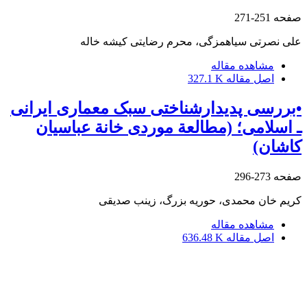
صفحه
251-271
علی نصرتی سیاهمزگی، محرم رضایتی کیشه خاله
مشاهده مقاله
اصل مقاله
327.1 K
•بررسی پدیدارشناختی سبک معماری ایرانی
ـ اسلامی؛ (مطالعة موردی خانة عباسیان
کاشان)
صفحه
273-296
کریم خان محمدی، حوریه بزرگ، زینب صدیقی
مشاهده مقاله
اصل مقاله
636.48 K