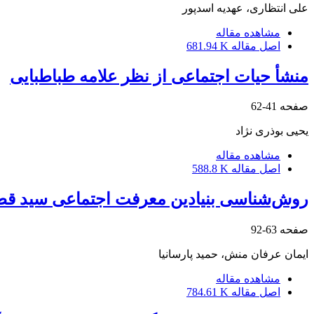
علی انتظاری، عهدیه اسدپور
مشاهده مقاله
اصل مقاله
681.94 K
منشأ حیات اجتماعی از نظر علامه طباطبایی
صفحه
41-62
یحیی بوذری نژاد
مشاهده مقاله
اصل مقاله
588.8 K
روش‌شناسی بنیادین معرفت اجتماعی سید ق
صفحه
63-92
ایمان عرفان منش، حمید پارسانیا
مشاهده مقاله
اصل مقاله
784.61 K