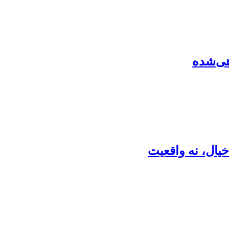
هی‌شده
یال، نه واقعیت