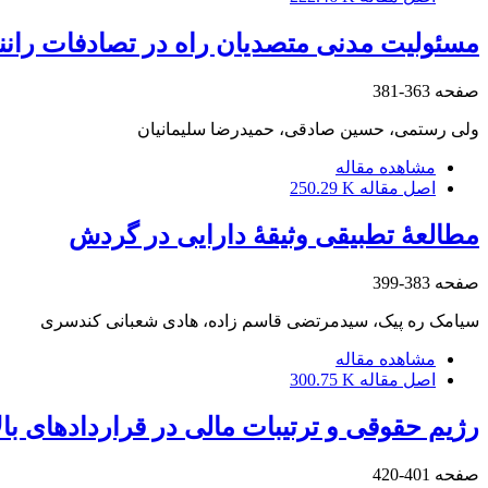
مسئولیت مدنی متصدیان راه در تصادفات رانن
صفحه
363-381
ولی رستمی، حسین صادقی، حمیدرضا سلیمانیان
مشاهده مقاله
اصل مقاله
250.29 K
مطالعۀ تطبیقی وثیقۀ دارایی در گردش
صفحه
383-399
سیامک ره پیک، سیدمرتضی قاسم زاده، هادی شعبانی کندسری
مشاهده مقاله
اصل مقاله
300.75 K
رژیم حقوقی و ترتیبات مالی در قراردادهای ب
صفحه
401-420