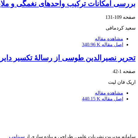
بررسی امکانات ترکیب واحدهای نغمگی و ملای
صفحه
109-131
سعید کردمافی
مشاهده مقاله
اصل مقاله
340.96 K
تحریر نصیرالدین طوسی از رسالۀ تکسیر دای
صفحه
1-42
اریک فان لیت
مشاهده مقاله
اصل مقاله
440.15 K
سامانه مدیریت نشریات علمی.
طراحی و پیاده سازی از
سیناوب