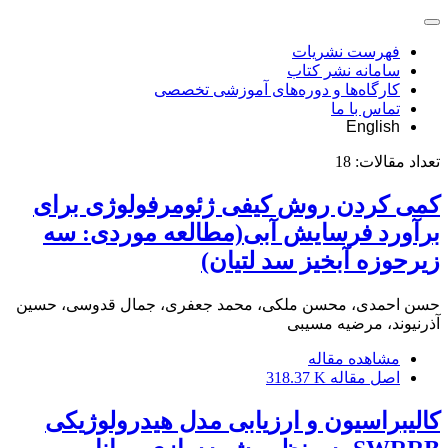
فهرست نشریات
سامانه نشر کتاب
کارگاه‌ها و دوره‌های آموزشی تخصصی
تماس با ما
English
تعداد مقالات:
18
کمی کردن روش کیفی ژئومرفولوژی برای
برآورد فرسایش آبی(مطالعه موردی: سه
زیرحوزه آبخیز سد لتیان)
حسن احمدی، محسن ملکی، محمد جعفری، جمال قدوسی، حسین
آذرنیوند، مرضیه مسیبی
مشاهده مقاله
اصل مقاله
318.37 K
کالیبراسیون و ارزیابی مدل هیدرولوژیکی