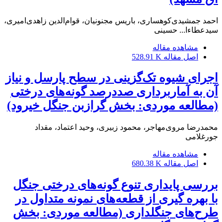
احمد جمشیدی‌کوهساری، باریس مجنونیان، قوام‌الدین زاهدی‌امیری،
سیدعطاءا... حسینی
مشاهده مقاله
اصل مقاله
528.91 K
اجرای شیوه تک‌گزینی در سطح پارسل و نیاز
آن به آماربرداری صد‌در‌صد گونه‌های درختی
(مطالعه موردی: بخش گرازبن جنگل خیرود)
محمدرضا مروی‌مهاجر، محمود زبیری، وحید اعتماد، مقداد
جورغلامی
مشاهده مقاله
اصل مقاله
680.38 K
بررسی پایداری تنوع گونه‌های درختی جنگل
با بهره گیری از قطعه‌های نمونه متداول در
طرح‌های جنگلداری (مطالعه موردی: بخش